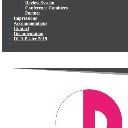
Review System
Conference Comittees
Partner
Impressions
Accommodations
Contact
Documentation
DLA Poster 2019